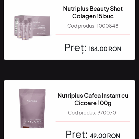
Nutriplus Beauty Shot
Colagen 15 buc
Cod produs:
1000848
Preț:
184.00 RON
Nutriplus Cafea Instant cu
Cicoare 100g
Cod produs:
9700701
Preț:
49.00 RON