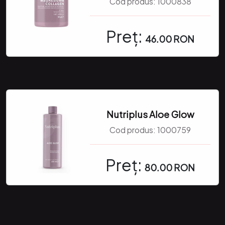
Cod produs:
1000838
Preț:
46.00 RON
Nutriplus Aloe Glow
Cod produs:
1000759
Preț:
80.00 RON