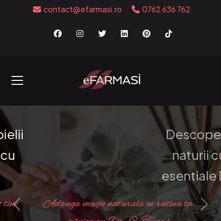
contact@efarmasi.ro
0762 636 762
Descopera puterea
naturii cu uleiurile
esentiale Dr. C. Tuna!
Adauga magie naturala in rutina ta
Previous
Nex