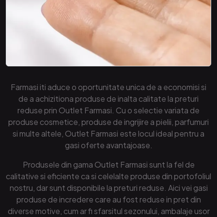
Farmasi iti aduce o oportunitate unica de a economisi si
de a achizitiona produse de inalta calitate la preturi
reduse prin Outlet Farmasi. Cu o selectie variata de
produse cosmetice, produse de ingrijire a pielii, parfumuri
si multe altele, Outlet Farmasi este locul ideal pentru a
gasi oferte avantajoase.
Produsele din gama Outlet Farmasi sunt la fel de
calitative si eficiente ca si celelalte produse din portofoliul
nostru, dar sunt disponibile la preturi reduse. Aici vei gasi
produse de incredere care au fost reduse in pret din
diverse motive, cum ar fi sfarsitul sezonului, ambalaje usor