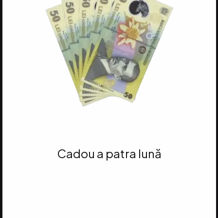
Cadou a patra lună
Atinge 35 VP
și primești 250 RON ÎN BANI