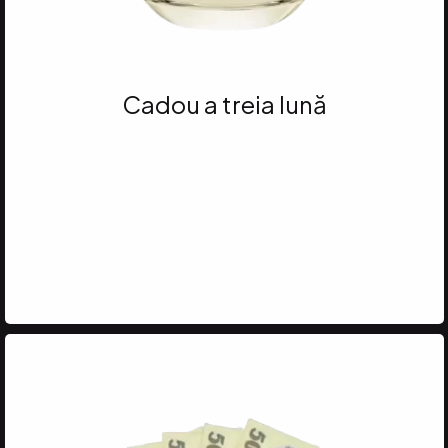
Cadou a treia lună
Atinge 35 VP
și primești PARFUMUL
BLISS