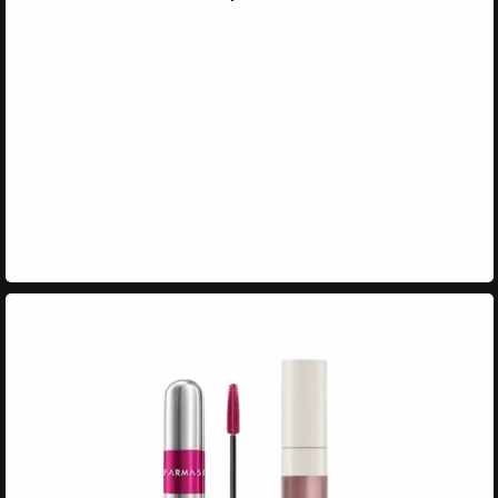
Atinge 35 VP
și primești ȘAMPONUL ȘI
MASCA DR. C. TUNA
REVIVNG