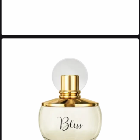
RUJUL LICHID MAT AU
NATURAL**