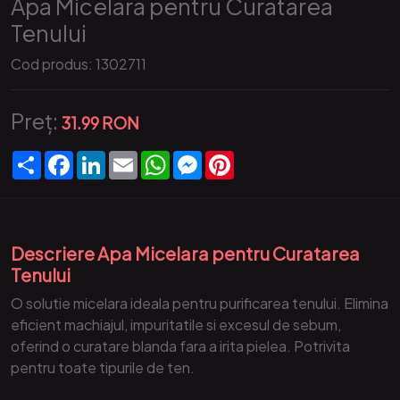
Apa Micelara pentru Curatarea
Tenului
Cod produs:
1302711
Preț:
31.99 RON
Partajare
Facebook
LinkedIn
Email
WhatsApp
Messenger
Pinterest
Descriere Apa Micelara pentru Curatarea
Tenului
O solutie micelara ideala pentru purificarea tenului. Elimina
eficient machiajul, impuritatile si excesul de sebum,
oferind o curatare blanda fara a irita pielea. Potrivita
pentru toate tipurile de ten.