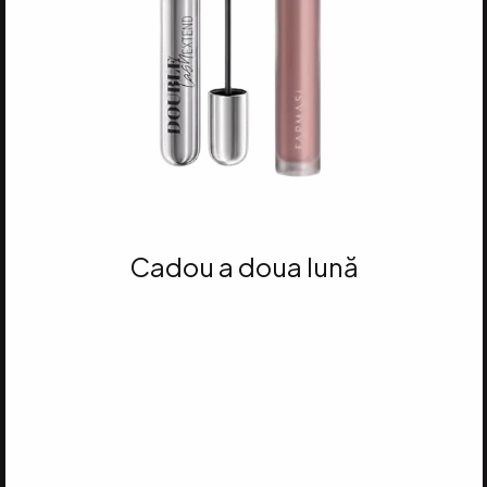
Cadou a doua lună
Atinge 35 VP
și primești MASCARA
DOUBLE LASH EXTEND ȘI