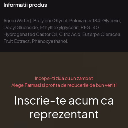
Informatii produs
Aqua (Water), Butylene Glycol, Poloxamer 184, Glycerin,
Decyl Glucoside, Ethylhexylglycerin, PEG-40
Hydrogenated Castor Oil, Citric Acid, Euterpe Oleracea
Fruit Extract, Phenoxyethanol.
Incepe-ti ziua cu un zambet
Alege Farmasi si profita de reducerile de bun venit!
Inscrie-te acum ca
reprezentant