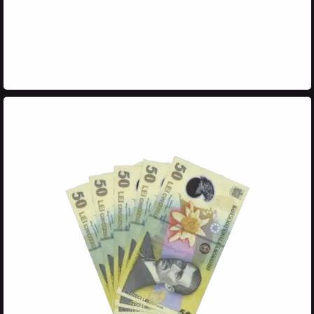
și primești PARFUMUL
BLISS