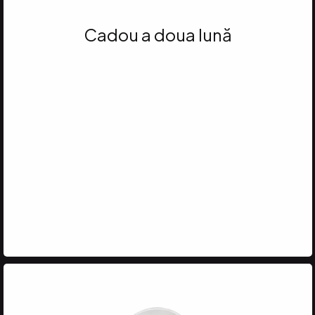
Cadou a doua lună
Atinge 35 VP
și primești MASCARA
DOUBLE LASH EXTEND ȘI
RUJUL LICHID MAT AU
NATURAL**