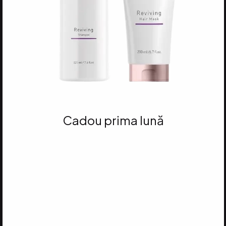
Cadou prima lună
Atinge 35 VP
și primești ȘAMPONUL ȘI
MASCA DR. C. TUNA