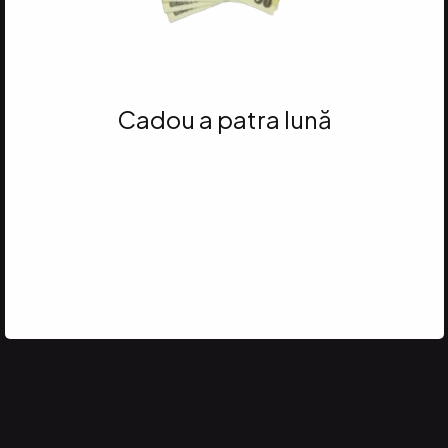
Cadou a patra lună
Atinge 35 VP
și primești 250 RON ÎN BANI
FARMASI