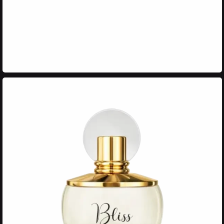
DOUBLE LASH EXTEND ȘI
RUJUL LICHID MAT AU
NATURAL**