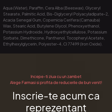
Aqua (Water), Paraffin, Cera Alba (Beeswax), Glyceryl
Stearate, Palmitic Acid, Bis-Diglyceryl Polyacyladipate-2,
Acacia Senegal Gum, Copernicia Cerifera (Carnauba)
Wax, Stearic Acid, Butylene Glycol, Phenoxyethanol,
Potassium Hydroxide, Hydroxyethylcellulose, Potassium
Sorbate, Dimethicone, Panthenol, Tocopheryl Acetate,
Ethylhexylglycerin, Polyester-4, Cl 77499 (Iron Oxide).
Incepe-ti ziua cu un zambet
Alege Farmasi si profita de reducerile de bun venit!
Inscrie-te acum ca
reprezentant