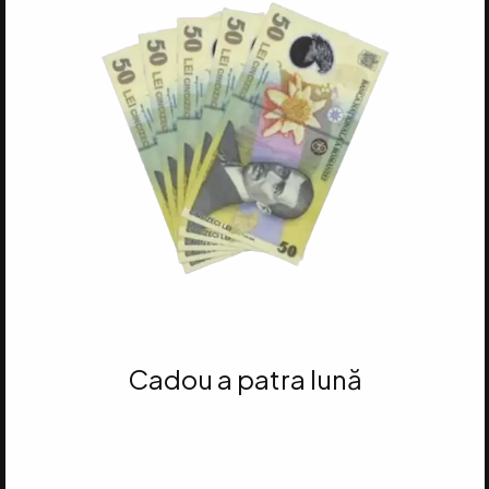
Cadou a patra lună
Atinge 35 VP