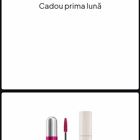
Cadou prima lună
Atinge 35 VP
și primești ȘAMPONUL ȘI
MASCA DR. C. TUNA
REVIVNG