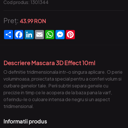
Cod produs:
1301344
Preț:
43.99 RON
Partajare
Facebook
LinkedIn
Email
WhatsApp
Messenger
Pinterest
Descriere Mascara 3D Effect 10ml
O definitie tridimensionala intr-o singura aplicare. O perie
voluminoasa, proiectata special pentru a conferi volum si
curbare genelor tale. Perii subtiri separa genele cu
precizie in timp ce le acopera de la baza pana la varf,
oferindu-le o culoare intensa de negru si un aspect
tridimensional.
Informatii produs