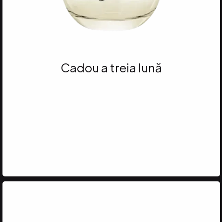
Cadou a treia lună
Atinge 35 VP
și primești PARFUMUL
BLISS