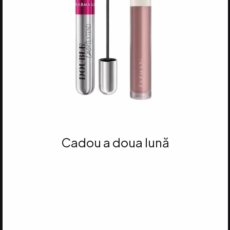
Cadou a doua lună
Atinge 35 VP
și primești MASCARA